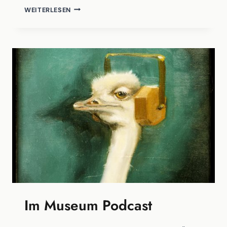
PODCAST:
WEITERLESEN
I’VE
SEEN
THE
WALL
Im Museum Podcast