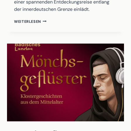
einer spannenden Entdeckungsreise entlang
der innerdeutschen Grenze einlädt.
GRENZBEGEGNUNGEN
WEITERLESEN
–
EINE
PODCASTSERIE
ZUR
DEUTSCHEN
TEILUNGSGESCHICHTE