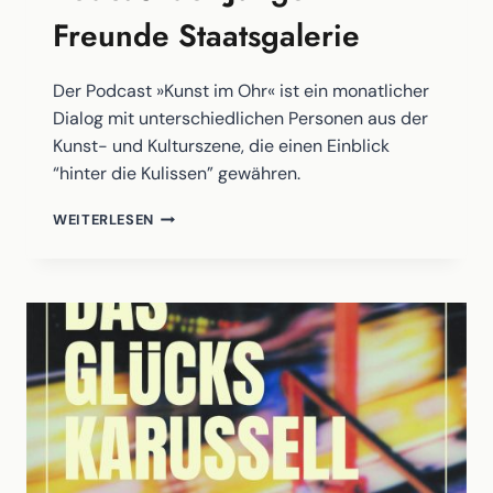
Freunde Staatsgalerie
Der Podcast »Kunst im Ohr« ist ein monatlicher
Dialog mit unterschiedlichen Personen aus der
Kunst- und Kulturszene, die einen Einblick
“hinter die Kulissen” gewähren.
»KUNST
WEITERLESEN
IM
OHR«
–
DER
PODCAST
DER
JUNGEN
FREUNDE
STAATSGALERIE