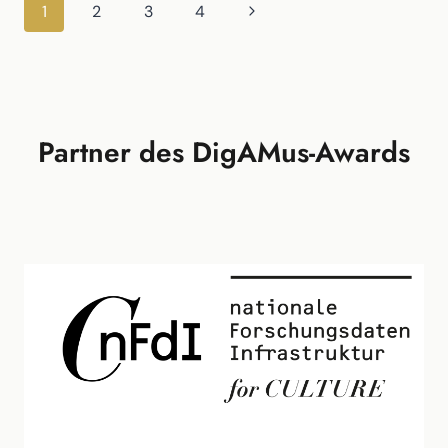
Seitennavigation
Nächste
1
2
3
4
AUSSTELLUNG
“HELLO
Seite
HAPPINESS!”
Partner des DigAMus-Awards