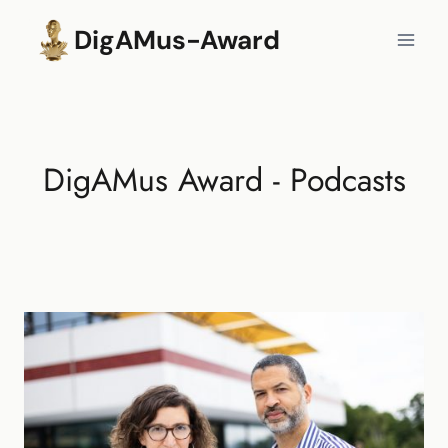
Zum
DigAMus-Award
Inhalt
springen
DigAMus Award - Podcasts