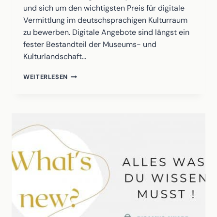
und sich um den wichtigsten Preis für digitale
Vermittlung im deutschsprachigen Kulturraum
zu bewerben. Digitale Angebote sind längst ein
fester Bestandteil der Museums- und
Kulturlandschaft…
DER
WEITERLESEN
DIGAMUS
AWARD
2026
STARTET:
REICHT
JETZT
EURE
DIGITALEN
PROJEKTE
EIN!