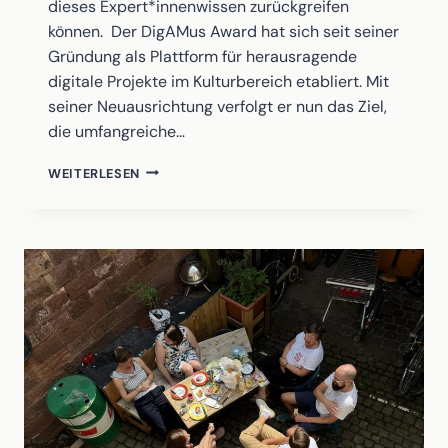
dieses Expert*innenwissen zurückgreifen
können. Der DigAMus Award hat sich seit seiner
Gründung als Plattform für herausragende
digitale Projekte im Kulturbereich etabliert. Mit
seiner Neuausrichtung verfolgt er nun das Ziel,
die umfangreiche…
DATENLAGE
WEITERLESEN
GUT
–
DIGAMUS
AWARD
KOOPERIERT
KÜNFTIG
MIT
NFDI4CULTURE