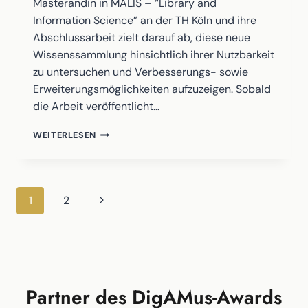
Masterandin in MALIS – “Library and
Information Science” an der TH Köln und ihre
Abschlussarbeit zielt darauf ab, diese neue
Wissenssammlung hinsichtlich ihrer Nutzbarkeit
zu untersuchen und Verbesserungs- sowie
Erweiterungsmöglichkeiten aufzuzeigen. Sobald
die Arbeit veröffentlicht…
MASTERARBEIT
WEITERLESEN
ZUM
DIGAMUS
WIKIDATA
WISSENSGRAPH
Seitennavigation
Nächste
1
2
Seite
Partner des DigAMus-Awards