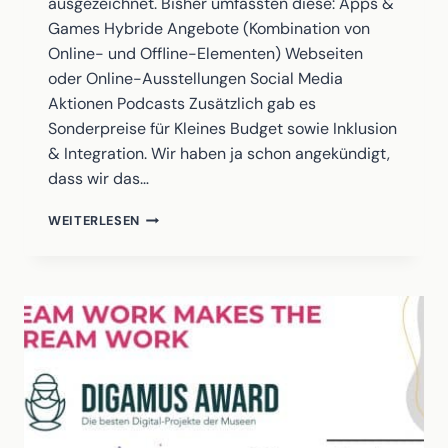
ausgezeichnet. Bisher umfassten diese: Apps &
Games Hybride Angebote (Kombination von
Online- und Offline-Elementen) Webseiten
oder Online-Ausstellungen Social Media
Aktionen Podcasts Zusätzlich gab es
Sonderpreise für Kleines Budget sowie Inklusion
& Integration. Wir haben ja schon angekündigt,
dass wir das…
DIGAMUS-
WEITERLESEN
AWARD
2025:
NEUE
BEWERTUNGSKRITERIEN,
KATEGORIEN
UND
PREISVERLEIHUNG
–
ALLES,
WAS
DU