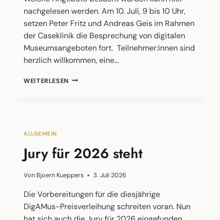
nachgelesen werden. Am 10. Juli, 9 bis 10 Uhr,
setzen Peter Fritz und Andreas Geis im Rahmen
der Caseklinik die Besprechung von digitalen
Museumsangeboten fort. Teilnehmer:innen sind
herzlich willkommen, eine…
NACHKLAPP
WEITERLESEN
UND
AUSBLICK:
NÄCHSTE
CASEKLINIK
AM
ALLGEMEIN
10.7.2026
Jury für 2026 steht
Von
Bjoern Kueppers
3. Juli 2026
Die Vorbereitungen für die diesjährige
DigAMus-Preisverleihung schreiten voran. Nun
hat sich auch die Jury für 2026 eingefunden.