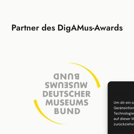
Partner des DigAMus-Awards
Um dir ein 
Geräteinfor
Technologie
auf dieser W
zurückziehs