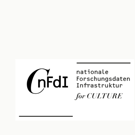
REICHT
JETZT
EURE
DIGITALEN
PROJEKTE
EIN!