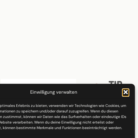
Einwilligung verwalten
optimales Erlebnis zu bieten, verwenden wir Technologien wie Cookies, um
mationen zu speichern und/oder darauf zuzugreifen. Wenn du diesen
n zustimmst, können wir Daten wie das Surfverhalten oder eindeutige IDs
ebsite verarbeiten. Wenn du deine Einwilligung nicht erteilst oder
t, können bestimmte Merkmale und Funktionen beeinträchtigt werden.