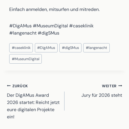
Einfach anmelden, mitsurfen und mitreden.
#DigAMus #MuseumDigital #caseklinik
#langenacht #digSMus
Schlagworte:
#
caseklinik
#
DigAMus
#
digSMus
#
langenacht
#
MuseumDigital
Beitragsnavigation
ZURÜCK
WEITER
Der DigAMus Award
Jury für 2026 steht
2026 startet: Reicht jetzt
eure digitalen Projekte
ein!