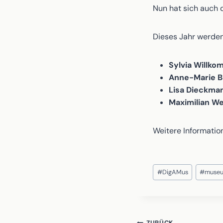
Nun hat sich auch 
Dieses Jahr werde
Sylvia Willk
Anne-Marie 
Lisa Dieckman
Maximilian W
Weitere Informatio
Schlagworte:
#
DigAMus
#
muse
ZURÜCK