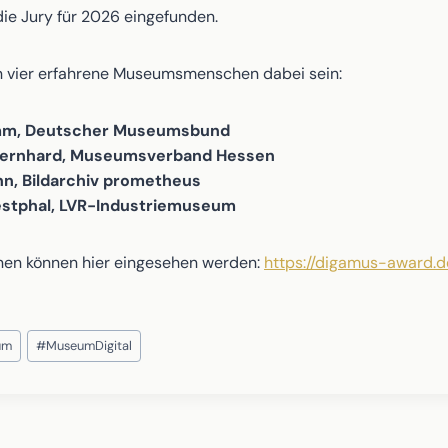
die Jury für 2026 eingefunden.
n vier erfahrene Museumsmenschen dabei sein:
omm, Deutscher Museumsbund
Bernhard, Museumsverband Hessen
n, Bildarchiv prometheus
estphal, LVR-Industriemuseum
nen können hier eingesehen werden:
https://digamus-award.d
um
#
MuseumDigital