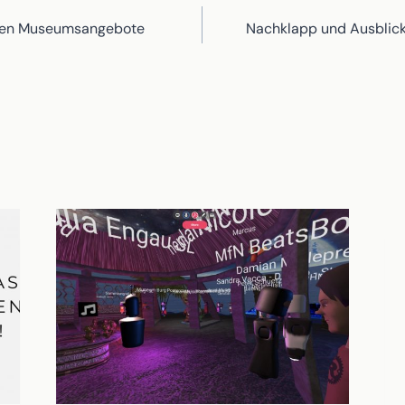
ation
alen Museumsangebote
Nachklapp und Ausblick