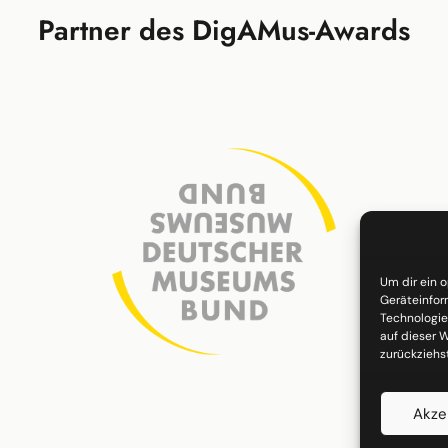
Partner des DigAMus-Awards
Um dir ein 
Geräteinfor
Technologie
auf dieser W
zurückziehs
Akze