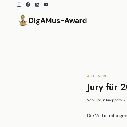
Zum
Inhalt
springen
DigAMus-Award
ALLGEMEIN
Jury für 
Von
Bjoern Kueppers
Die Vorbereitungen