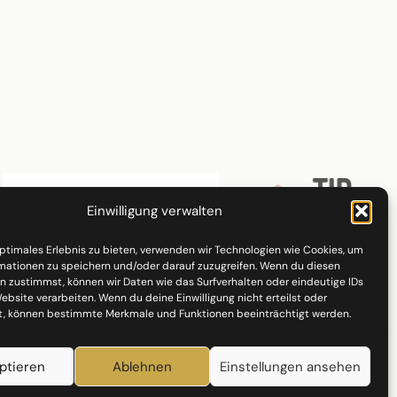
Einwilligung verwalten
optimales Erlebnis zu bieten, verwenden wir Technologien wie Cookies, um
mationen zu speichern und/oder darauf zuzugreifen. Wenn du diesen
n zustimmst, können wir Daten wie das Surfverhalten oder eindeutige IDs
ebsite verarbeiten. Wenn du deine Einwilligung nicht erteilst oder
t, können bestimmte Merkmale und Funktionen beeinträchtigt werden.
ptieren
Ablehnen
Einstellungen ansehen