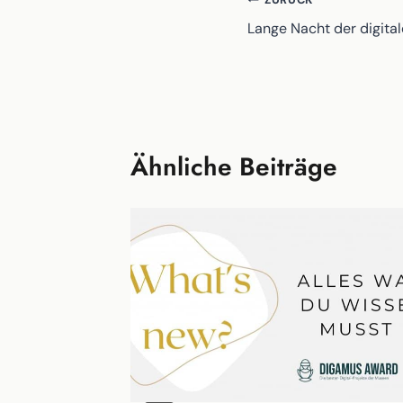
Beitragsnavig
Lange Nacht der digit
Ähnliche Beiträge
ata