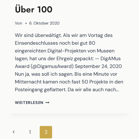
Über 100
Von
6. Oktober 2020
Wir sind überwältigt. Als wir am Vortag des
Einsendeschlusses noch bei gut 80
eingereichten Digital-Projekten von Museen
lagen, hat uns der Ehrgeiz gepackt: — DigAMus
Award (@DigamusAward) September 24, 2020
Nun ja, was soll ich sagen. Bis eine Minute vor
Mitternacht kamen noch fast 50 Projekte in den
Posteingang geflattert. Da wir alle auch nach…
ÜBER
WEITERLESEN
100
Seitennavigation
Vorherige
1
2