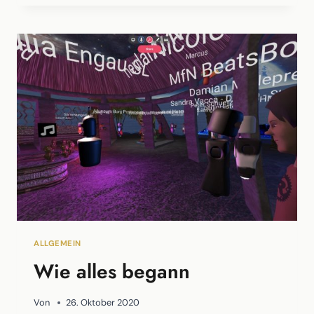
–
DIE
ERSTEN
10
PLÄTZE
ALLGEMEIN
Wie alles begann
Von
26. Oktober 2020