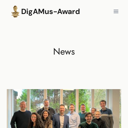
Zum
DigAMus-Award
Inhalt
springen
News