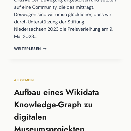
auf eine Community, die das mitträgt.
Deswegen sind wir umso glücklicher, dass wir
durch Unterstützung der Stiftung
Niedersachsen 2023 die Preisverleihung am 9.
Mai 2023…
WERTSCHÄTZUNG
WEITERLESEN
UND
FÖRDERUNG
–
DIE
STIFTUNG
ALLGEMEIN
NIEDERSACHSEN
UNTERSTÜTZT
Aufbau eines Wikidata
DEN
DIGAMUS
Knowledge-Graph zu
AWARD
digitalen
Museumsprojekten