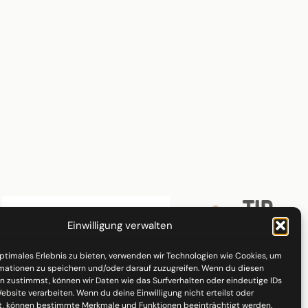
Einwilligung verwalten
optimales Erlebnis zu bieten, verwenden wir Technologien wie Cookies, um
mationen zu speichern und/oder darauf zuzugreifen. Wenn du diesen
n zustimmst, können wir Daten wie das Surfverhalten oder eindeutige IDs
ebsite verarbeiten. Wenn du deine Einwilligung nicht erteilst oder
t, können bestimmte Merkmale und Funktionen beeinträchtigt werden.