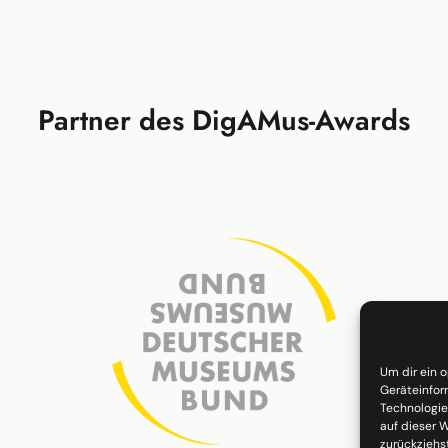
Partner des DigAMus-Awards
Um dir ein 
Geräteinfor
Technologie
auf dieser W
zurückziehs