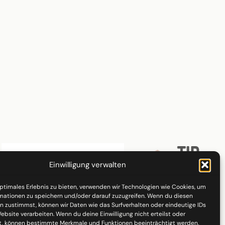
Einwilligung verwalten
optimales Erlebnis zu bieten, verwenden wir Technologien wie Cookies, um
mationen zu speichern und/oder darauf zuzugreifen. Wenn du diesen
n zustimmst, können wir Daten wie das Surfverhalten oder eindeutige IDs
ebsite verarbeiten. Wenn du deine Einwilligung nicht erteilst oder
t, können bestimmte Merkmale und Funktionen beeinträchtigt werden.