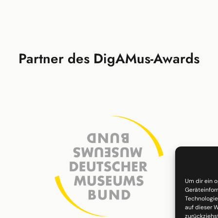
Partner des DigAMus-Awards
Um dir ein 
Geräteinfor
Technologie
auf dieser W
zurückziehs