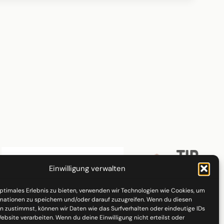
Einwilligung verwalten
optimales Erlebnis zu bieten, verwenden wir Technologien wie Cookies, um
mationen zu speichern und/oder darauf zuzugreifen. Wenn du diesen
n zustimmst, können wir Daten wie das Surfverhalten oder eindeutige IDs
ebsite verarbeiten. Wenn du deine Einwilligung nicht erteilst oder