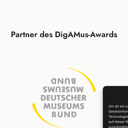
Partner des DigAMus-Awards
Um dir ein 
Geräteinfor
Technologie
auf dieser W
zurückziehs