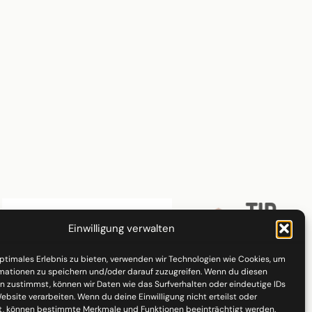
Einwilligung verwalten
optimales Erlebnis zu bieten, verwenden wir Technologien wie Cookies, um
mationen zu speichern und/oder darauf zuzugreifen. Wenn du diesen
n zustimmst, können wir Daten wie das Surfverhalten oder eindeutige IDs
ebsite verarbeiten. Wenn du deine Einwilligung nicht erteilst oder
t, können bestimmte Merkmale und Funktionen beeinträchtigt werden.