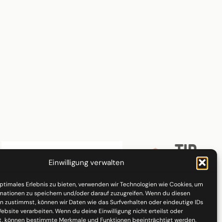
Einwilligung verwalten
optimales Erlebnis zu bieten, verwenden wir Technologien wie Cookies, um
mationen zu speichern und/oder darauf zuzugreifen. Wenn du diesen
n zustimmst, können wir Daten wie das Surfverhalten oder eindeutige IDs
ebsite verarbeiten. Wenn du deine Einwilligung nicht erteilst oder
t, können bestimmte Merkmale und Funktionen beeinträchtigt werden.