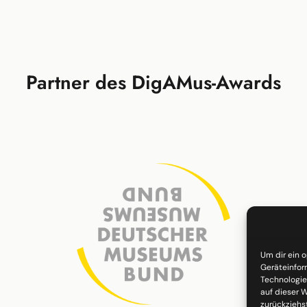
Partner des DigAMus-Awards
Um dir ein 
Geräteinfor
Technologie
auf dieser W
zurückziehs