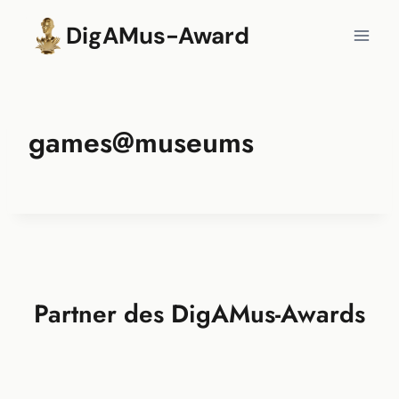
Zum
DigAMus-Award
Inhalt
springen
games@museums
Partner des DigAMus-Awards