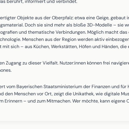
das berührt, informiert und verbindet.
rtigter Objekte aus der Oberpfalz: etwa eine Geige, gebaut 
gsmaterial. Doch sie sind mehr als bloße 3D-Modelle – sie wur
tografien und thematische Verbindungen. Möglich macht das 
nologie. Menschen aus der Region werden aktiv einbezogen, t
ft mit sich – aus Küchen, Werkstätten, Höfen und Händen, die
 Zugang zu dieser Vielfalt. Nutzer:innen können frei navigiere
hones.
rt vom Bayerischen Staatsministerium der Finanzen und für 
d den Menschen vor Ort, zeigt die Unikathek, wie digitale Mu
 zum Erinnern – und zum Mitmachen. Wer möchte, kann eigene O