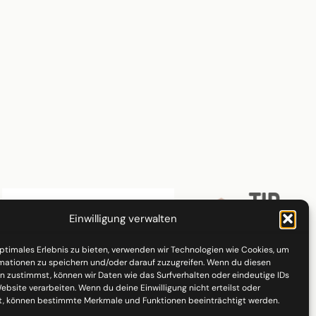
Einwilligung verwalten
optimales Erlebnis zu bieten, verwenden wir Technologien wie Cookies, um
mationen zu speichern und/oder darauf zuzugreifen. Wenn du diesen
n zustimmst, können wir Daten wie das Surfverhalten oder eindeutige IDs
ebsite verarbeiten. Wenn du deine Einwilligung nicht erteilst oder
t, können bestimmte Merkmale und Funktionen beeinträchtigt werden.