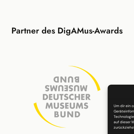
Partner des DigAMus-Awards
Um dir ein 
Geräteinfor
Technologie
auf dieser W
zurückziehs