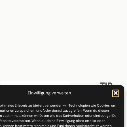
Einwilligung verwalten
optimales Erlebnis zu bieten, verwenden wir Technologien wie Cookies, um
mationen zu speichern und/oder darauf zuzugreifen. Wenn du diesen
n zustimmst, können wir Daten wie das Surfverhalten oder eindeutige IDs
ebsite verarbeiten. Wenn du deine Einwilligung nicht erteilst oder
t, können bestimmte Merkmale und Funktionen beeinträchtigt werden.