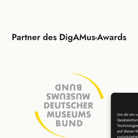
Partner des DigAMus-Awards
Um dir ein 
Geräteinfor
Technologie
auf dieser W
zurückziehs