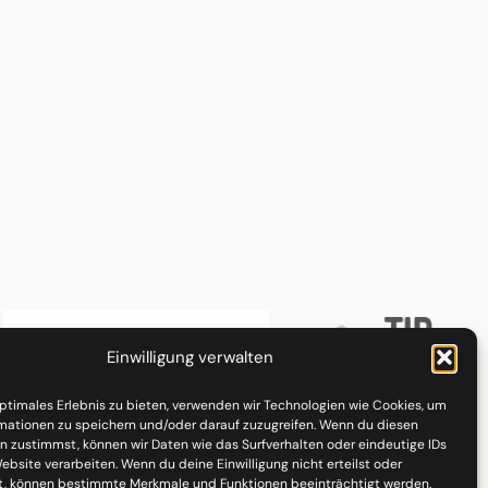
Einwilligung verwalten
optimales Erlebnis zu bieten, verwenden wir Technologien wie Cookies, um
mationen zu speichern und/oder darauf zuzugreifen. Wenn du diesen
n zustimmst, können wir Daten wie das Surfverhalten oder eindeutige IDs
ebsite verarbeiten. Wenn du deine Einwilligung nicht erteilst oder
t, können bestimmte Merkmale und Funktionen beeinträchtigt werden.