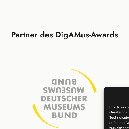
Partner des DigAMus-Awards
Um dir ein 
Geräteinfor
Technologie
auf dieser W
zurückziehs