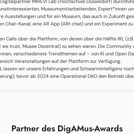
Digitalpartner MIREVI Lab (Hochschule Düsseldorf) durchführ
unstinteressierten, Museumsmitarbeitenden, Expert*innen und 
ere Ausstellungen und für ein Museum, das auch in Zukunft gesel
nen Chat-Kanal, eine AR App (ARt chat) und ein Experiment z
en Calls über die Plattform, von denen über die Hälfte IRL 
VR we trust, Musee Dezentral) zu sehen waren. Die Community 
innen, verschiedenste Trendthemen auf – von KI und Open Dat
reich Veranstaltungen auf der Plattform zur Verfügung.
3, lassen wir unsere Erfahrungen und Schwarmintelligenz noch
mierung), bevor ab 2024 eine Operational DAO den Betrieb übe
Partner des DigAMus-Awards