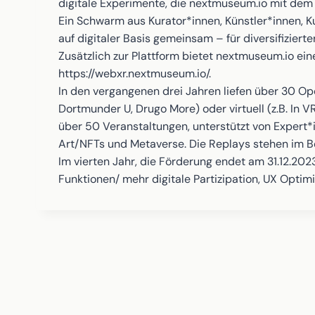
digitale Experimente, die nextmuseum.io mit dem 
Ein Schwarm aus Kurator*innen, Künstler*innen, K
auf digitaler Basis gemeinsam – für diversifiziert
Zusätzlich zur Plattform bietet nextmuseum.io ei
https://webxr.nextmuseum.io/.
In den vergangenen drei Jahren liefen über 30 Op
Dortmunder U, Drugo More) oder virtuell (z.B. In 
über 50 Veranstaltungen, unterstützt von Expert*
Art/NFTs und Metaverse. Die Replays stehen im Be
Im vierten Jahr, die Förderung endet am 31.12.202
Funktionen/ mehr digitale Partizipation, UX Opti