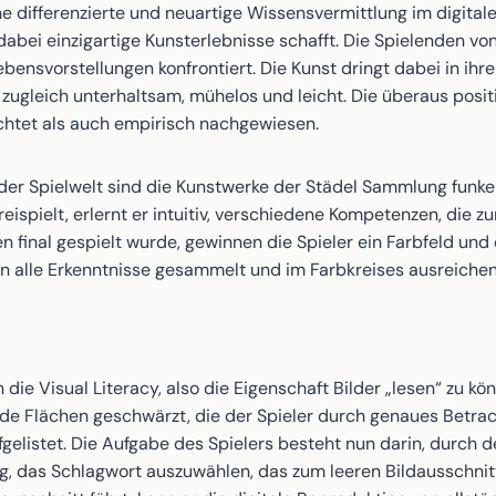
ine differenzierte und neuartige Wissensvermittlung im digitale
 dabei einzigartige Kunsterlebnisse schafft. Die Spielenden v
nsvorstellungen konfrontiert. Die Kunst dringt dabei in ihre
 zugleich unterhaltsam, mühelos und leicht. Die überaus posi
chtet als auch empirisch nachgewiesen.
n der Spielwelt sind die Kunstwerke der Städel Sammlung funk
eispielt, erlernt er intuitiv, verschiedene Kompetenzen, die z
 final gespielt wurde, gewinnen die Spieler ein Farbfeld und 
nn alle Erkenntnisse gesammelt und im Farbkreises ausreiche
ie Visual Literacy, also die Eigenschaft Bilder „lesen“ zu k
unde Flächen geschwärzt, die der Spieler durch genaues Betra
elistet. Die Aufgabe des Spielers besteht nun darin, durch d
ng, das Schlagwort auszuwählen, das zum leeren Bildausschnitt