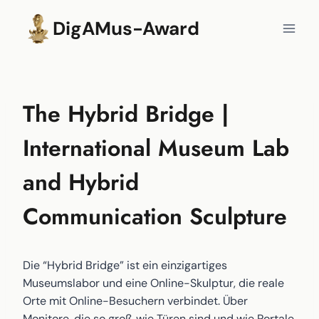
Zum
DigAMus-Award
Inhalt
springen
The Hybrid Bridge |
International Museum Lab
and Hybrid
Communication Sculpture
Die “Hybrid Bridge” ist ein einzigartiges
Museumslabor und eine Online-Skulptur, die reale
Orte mit Online-Besuchern verbindet. Über
Monitore, die so groß wie Türen sind und wie Portale