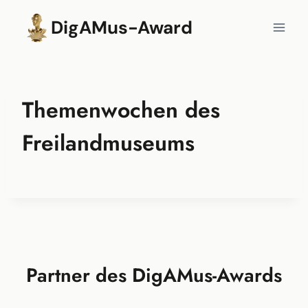
Zum
DigAMus-Award
Inhalt
springen
Themenwochen des
Freilandmuseums
Partner des DigAMus-Awards