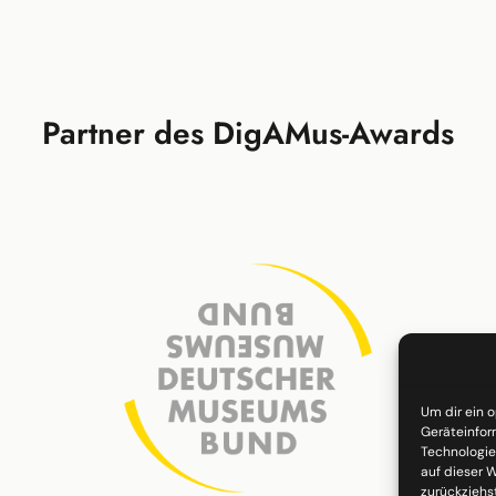
Partner des DigAMus-Awards
Um dir ein 
Geräteinfor
Technologie
auf dieser W
zurückziehs