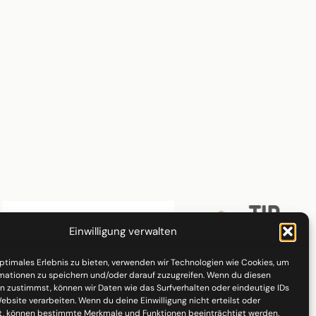
Einwilligung verwalten
optimales Erlebnis zu bieten, verwenden wir Technologien wie Cookies, um
mationen zu speichern und/oder darauf zuzugreifen. Wenn du diesen
n zustimmst, können wir Daten wie das Surfverhalten oder eindeutige IDs
ebsite verarbeiten. Wenn du deine Einwilligung nicht erteilst oder
t, können bestimmte Merkmale und Funktionen beeinträchtigt werden.