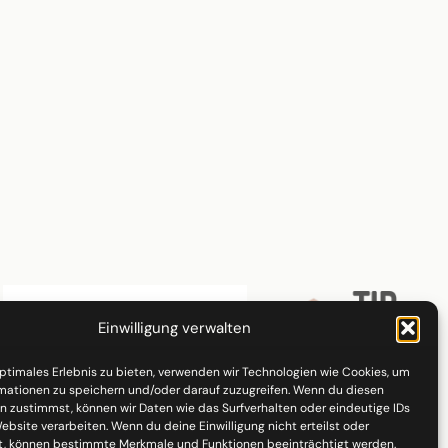
Einwilligung verwalten
optimales Erlebnis zu bieten, verwenden wir Technologien wie Cookies, um
mationen zu speichern und/oder darauf zuzugreifen. Wenn du diesen
n zustimmst, können wir Daten wie das Surfverhalten oder eindeutige IDs
ebsite verarbeiten. Wenn du deine Einwilligung nicht erteilst oder
t, können bestimmte Merkmale und Funktionen beeinträchtigt werden.