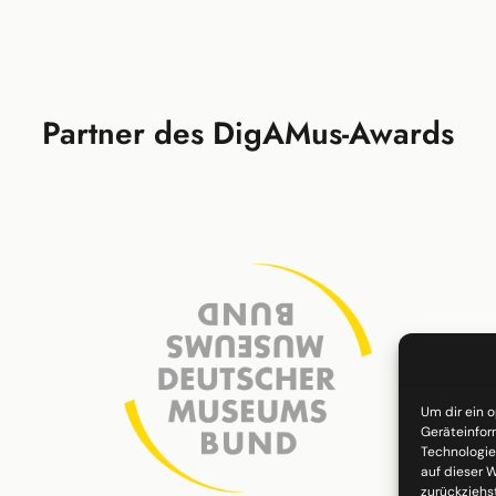
Partner des DigAMus-Awards
Um dir ein 
Geräteinfor
Technologie
auf dieser W
zurückziehs