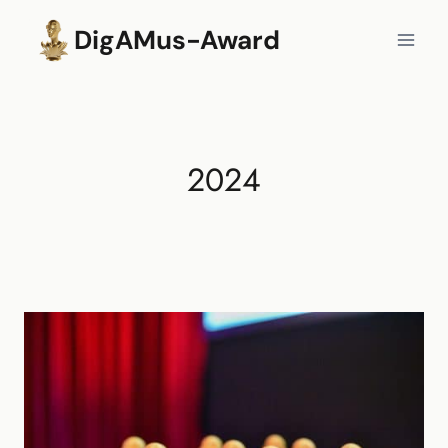
Zum
DigAMus-Award
Inhalt
springen
2024