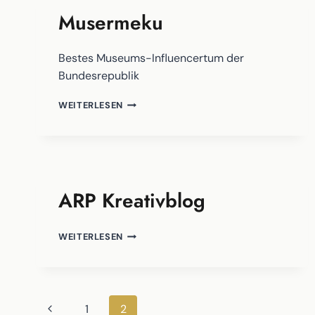
Musermeku
Bestes Museums-Influencertum der
Bundesrepublik
MUSERMEKU
WEITERLESEN
ARP Kreativblog
ARP
WEITERLESEN
KREATIVBLOG
Seitennavigation
Vorherige
1
2