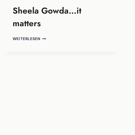
KAMISHIBAI-
Sheela Gowda…it
THEATER
matters
SHEELA
WEITERLESEN
GOWDA…
IT
MATTERS