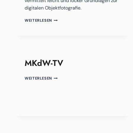
vermittelt leicht und locker Grundlagen zur
digitalen Objektfotografie.
VIDEO-
WEITERLESEN
TUTORIAL-
REIHE
ZUR
OBJEKTFOTOGRAFIE
(DT./UKR./RUS.
UNTERTITEL)
MKdW-TV
MKDW-
WEITERLESEN
TV