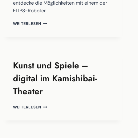
entdecke die Möglichkeiten mit einem der
ELIPS-Roboter.
ELIPS
WEITERLESEN
–
EINE
NEUE
MUSEUMSERFAHRUNG
Kunst und Spiele –
digital im Kamishibai-
Theater
KUNST
WEITERLESEN
UND
SPIELE
–
DIGITAL
IM