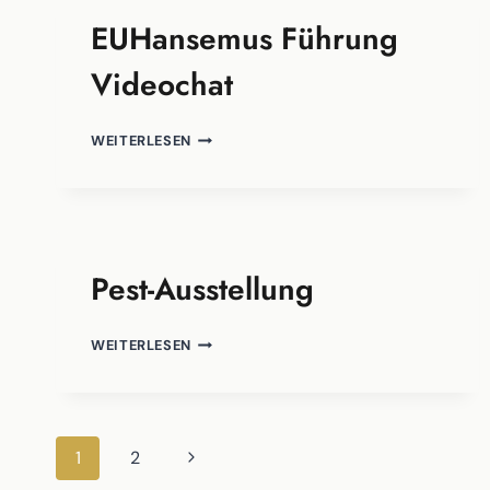
EUHansemus Führung
Videochat
EUHANSEMUS
WEITERLESEN
FÜHRUNG
VIDEOCHAT
Pest-Ausstellung
PEST-
WEITERLESEN
AUSSTELLUNG
Seitennavigation
Nächste
1
2