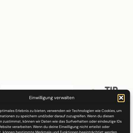
Einwilligung verwalten
optimales Erlebnis zu bieten, verwenden wir Technologien wie Cookies, um
mationen zu speichern und/oder darauf zuzugreifen. Wenn du diesen
n zustimmst, können wir Daten wie das Surfverhalten oder eindeutige IDs
ebsite verarbeiten. Wenn du deine Einwilligung nicht erteilst oder
t, können bestimmte Merkmale und Funktionen beeinträchtigt werden.