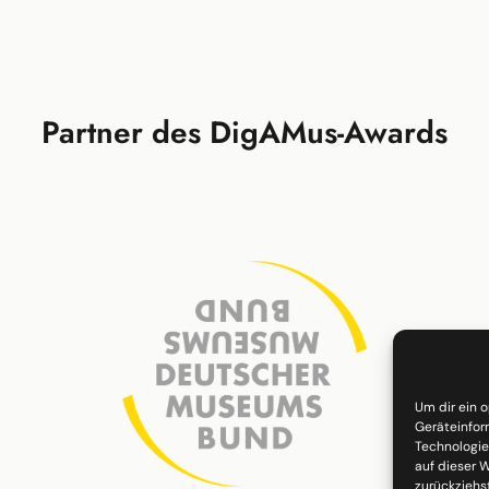
Partner des DigAMus-Awards
Um dir ein 
Geräteinfor
Technologie
auf dieser W
zurückziehs