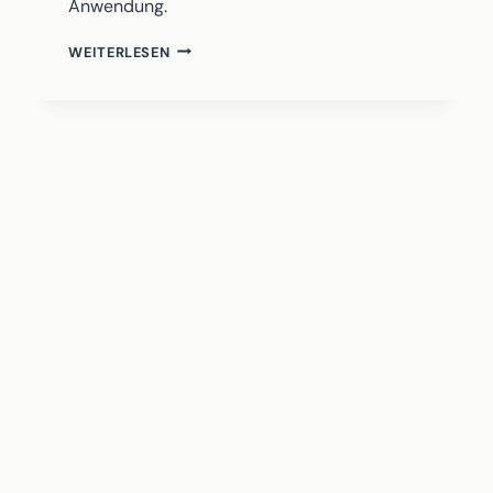
Anwendung.
CLOSE
WEITERLESEN
UP
KUNST
UND
POLITIK