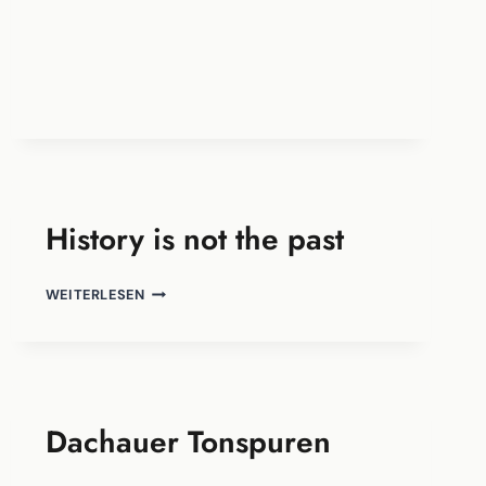
History is not the past
HISTORY
WEITERLESEN
IS
NOT
THE
PAST
Dachauer Tonspuren