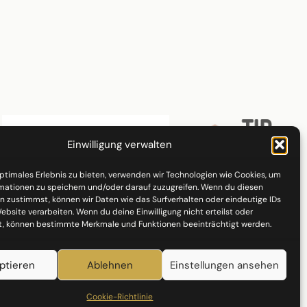
Einwilligung verwalten
optimales Erlebnis zu bieten, verwenden wir Technologien wie Cookies, um
mationen zu speichern und/oder darauf zuzugreifen. Wenn du diesen
n zustimmst, können wir Daten wie das Surfverhalten oder eindeutige IDs
ebsite verarbeiten. Wenn du deine Einwilligung nicht erteilst oder
t, können bestimmte Merkmale und Funktionen beeinträchtigt werden.
ptieren
Ablehnen
Einstellungen ansehen
Cookie-Richtlinie