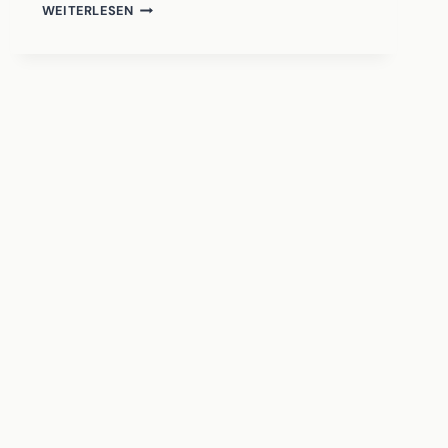
DACHAUER
WEITERLESEN
TONSPUREN