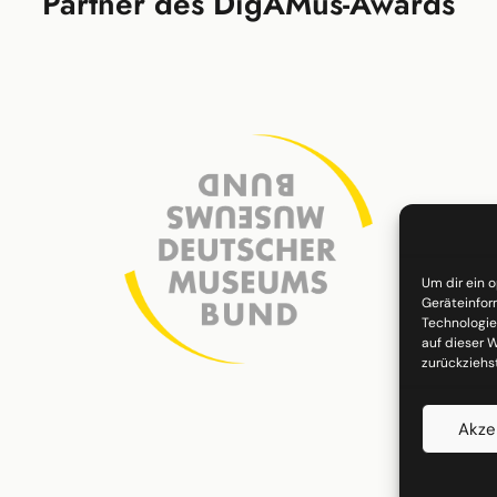
Partner des DigAMus-Awards
Um dir ein 
Geräteinfor
Technologie
auf dieser W
zurückziehs
Akze