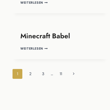
DEIN
WEITERLESEN
GESCHENK
Minecraft Babel
MINECRAFT
WEITERLESEN
BABEL
Seitennavigation
Nächste
1
2
3
…
11
Seite