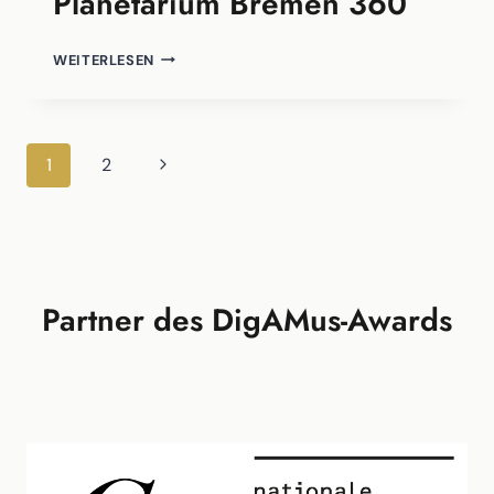
Planetarium Bremen 360
PLANETARIUM
WEITERLESEN
BREMEN
360
Seitennavigation
Nächste
1
2
Seite
Partner des DigAMus-Awards