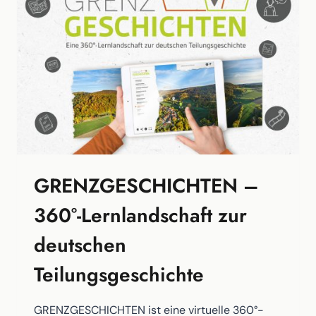
FÜR
KINDER,
FAMILIEN
UND
SCHULKLASSEN
AM
TOP-
GRENZWANDERWEG
SCHIFFLERSGRUND
GRENZGESCHICHTEN –
360°-Lernlandschaft zur
deutschen
Teilungsgeschichte
GRENZGESCHICHTEN ist eine virtuelle 360°-