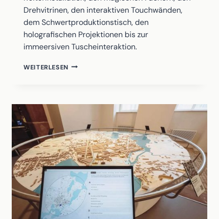
Drehvitrinen, den interaktiven Touchwänden,
dem Schwertproduktionstisch, den
holografischen Projektionen bis zur
immeersiven Tuscheinteraktion.
HIGH-
WEITERLESEN
TECH
MEETS
LEGENDS!
EINE
DER
WELTWEIT
GRÖSSTEN P
RIVATSAMMLUNGEN I
M D
IALOG M
IT M
ODERNSTER M
EDIENTECHNOLOGIE.