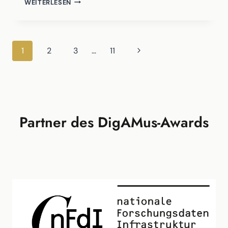
WEITERLESEN
SCHWEIZER
FINANZMUSEUM
AUF
TIKTOK
Seitennavigation
Nächste
1
2
3
…
11
Seite
Partner des DigAMus-Awards