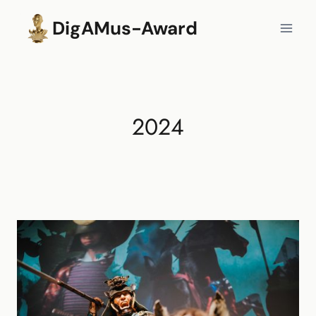
Zum
DigAMus-Award
Inhalt
springen
2024