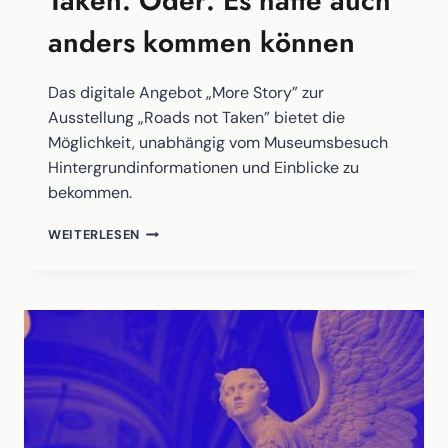
Taken. Oder: Es hätte auch
anders kommen können
Das digitale Angebot „More Story” zur
Ausstellung „Roads not Taken” bietet die
Möglichkeit, unabhängig vom Museumsbesuch
Hintergrundinformationen und Einblicke zu
bekommen.
MORE
WEITERLESEN
STORY:
ROADS
NOT
TAKEN.
ODER:
ES
HÄTTE
AUCH
ANDERS
KOMMEN