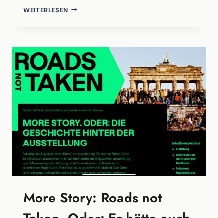
REISEBERICHTE
WEITERLESEN
EINES
PIONIERS:
JOHANN
CONRAD
FISCHER
ALS
ZEUGE
DER
INDUSTRIELLEN
REVOLUTION
More Story: Roads not