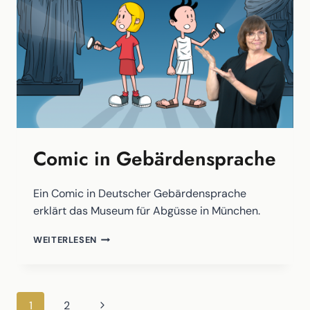
Comic in Gebärdensprache
Ein Comic in Deutscher Gebärdensprache
erklärt das Museum für Abgüsse in München.
COMIC
WEITERLESEN
IN
GEBÄRDENSPRACHE
Seitennavigation
Nächste
1
2