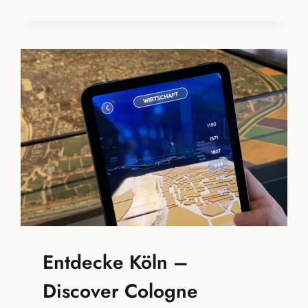
FRAGE
DER
PERSPEKTIVE
–
DAS
DIGITALISIERTE
POTSDAMER
STADTMODELL
Entdecke Köln –
Discover Cologne