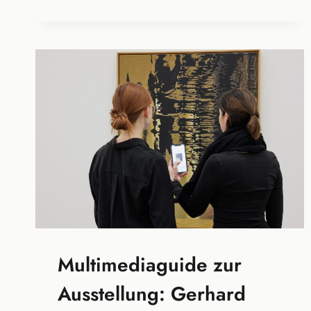
GRÖSSTEN P
RIVATSAMMLUNGEN I
M D
IALOG M
IT M
ODERNSTER M
EDIENTECHNOLOGIE.
Multimediaguide zur
Ausstellung: Gerhard