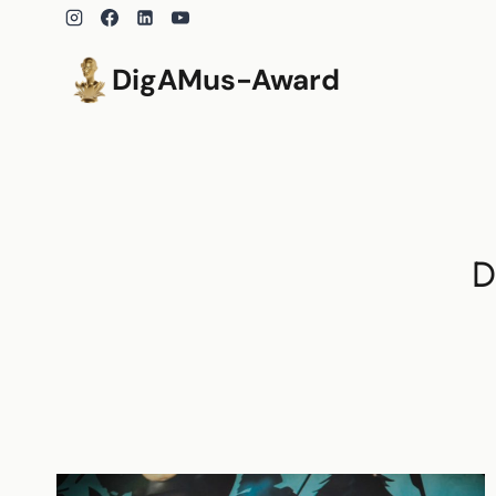
Zum
Inhalt
springen
DigAMus-Award
D