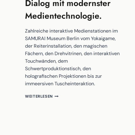
Dialog mit modernster
Medientechnologie.
Zahlreiche interaktive Medienstationen im
SAMURAI Museum Berlin vom Yokaigame,
der Reiterinstallation, den magischen
Fächern, den Drehvitrinen, den interaktiven
Touchwänden, dem
Schwertproduktionstisch, den
holografischen Projektionen bis zur
immeersiven Tuscheinteraktion.
HIGH-
WEITERLESEN
TECH
MEETS
LEGENDS!
EINE
DER
WELTWEIT