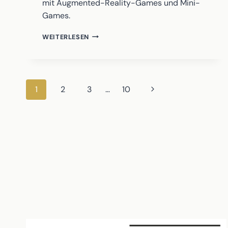
mit Augmented-Reality-Games und Mini-
Games.
LOST
WEITERLESEN
IN
TIMETIME
Seitennavigation
Nächste
1
2
3
…
10
Seite