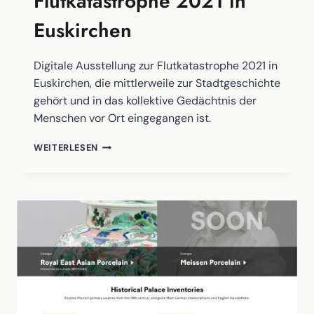
Flutkatastrophe 2021 in
Euskirchen
Digitale Ausstellung zur Flutkatastrophe 2021 in
Euskirchen, die mittlerweile zur Stadtgeschichte
gehört und in das kollektive Gedächtnis der
Menschen vor Ort eingegangen ist.
DIGITALE
WEITERLESEN
AUSSTELLUNG:
“SO
WAS
HABEN
WIR
NOCH
NICHT
ERLEBT!”
–
DIE
FLUTKATASTROPHE
2021