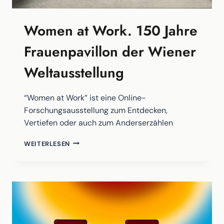
Women at Work. 150 Jahre
Frauenpavillon der Wiener
Weltausstellung
“Women at Work” ist eine Online-
Forschungsausstellung zum Entdecken,
Vertiefen oder auch zum Anderserzählen
WOMEN
WEITERLESEN
AT
WORK.
150
JAHRE
FRAUENPAVILLON
DER
WIENER
WELTAUSSTELLUNG