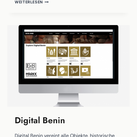
ENTDECKEN.
WEITERLESEN
LERNEN.
REMIXEN.
DAS
DATENPORTAL
DES
MUSEUMS
FÜR
NATURKUNDE
BERLIN.
Digital Benin
Digital Benin vereint alle Objekte, historische