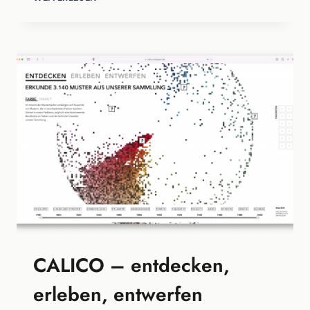
PTT-
ARCHIV
UND
SAMMLUNGEN
MUSEUM
FÜR
KOMMUNIKATION,
BERN
CALICO – entdecken,
erleben, entwerfen