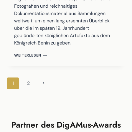
Fotografien und reichhaltiges
Dokumentationsmaterial aus Sammlungen
weltweit, um einen lang ersehnten Überblick
über die im späten 19. Jahrhundert
geplünderten königlichen Artefakte aus dem
Königreich Benin zu geben.
DIGITAL
WEITERLESEN
BENIN
Seitennavigation
Nächste
1
2
Seite
Partner des DigAMus-Awards