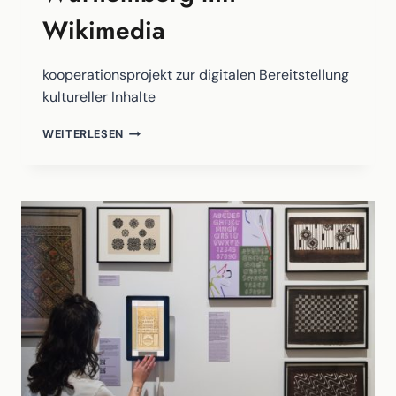
Wikimedia
kooperationsprojekt zur digitalen Bereitstellung
kultureller Inhalte
AUS
WEITERLESEN
DEM
MUSEUM
INS
WIKIVERSUM:
SAMMLUNGSDATEN
WELTWEIT
TEILEN.
EIN
DATENPROJEKT
VON
MUSEEN
AUS
BADEN-
WÜRTTEMBERG
MIT