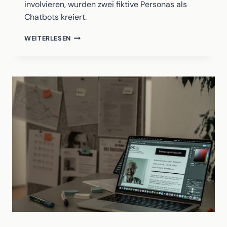
involvieren, wurden zwei fiktive Personas als
Chatbots kreiert.
KI
WEITERLESEN
CHATBOTS
IN
DER
AUSSTELLUNG
“MYTHOS
SPANIEN
–
IGNACIO
ZULOAGA”