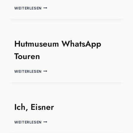
TELEPRÄSENZ
WEITERLESEN
MIT
“RUBY”
Hutmuseum WhatsApp
Touren
HUTMUSEUM
WEITERLESEN
WHATSAPP
TOUREN
Ich, Eisner
ICH,
WEITERLESEN
EISNER