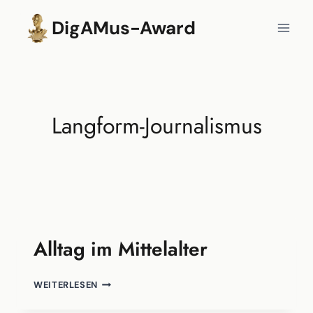
Zum
DigAMus-Award
Inhalt
springen
Langform-Journalismus
Alltag im Mittelalter
ALLTAG
WEITERLESEN
IM
MITTELALTER